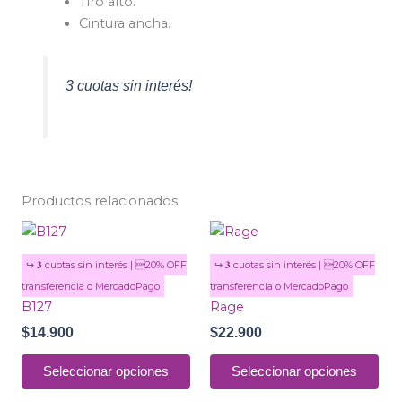
Tiro alto.
Cintura ancha.
3 cuotas sin interés!
Productos relacionados
Este
Est
producto
pro
tiene
tie
múltiples
múl
B127
Rage
variantes.
var
$
14.900
$
22.900
Las
Las
opciones
opc
Seleccionar opciones
Seleccionar opciones
se
se