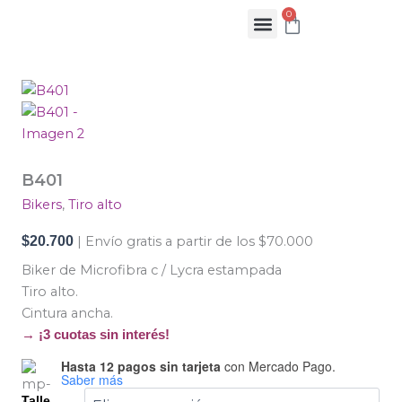
Ir
0
Cart
al
contenido
B401
cantidad
B401
Bikers
,
Tiro alto
$
20.700
| Envío gratis a partir de los $70.000
Biker de Microfibra c / Lycra estampada
Tiro alto.
Cintura ancha.
→ ¡3 cuotas sin interés!
Hasta 12 pagos sin tarjeta
con Mercado Pago.
Saber más
Talle