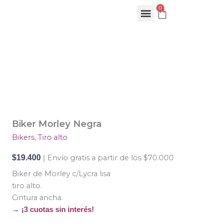
Ir
0
Cart
al
contenido
Biker
Morley
Negra
cantidad
Biker Morley Negra
Bikers
,
Tiro alto
$
19.400
| Envío gratis a partir de los $70.000
Biker de Morley c/Lycra lisa
tiro alto.
Cintura ancha.
→ ¡3 cuotas sin interés!