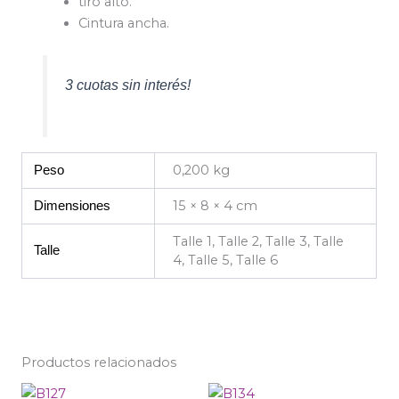
tiro alto.
Cintura ancha.
3 cuotas sin interés!
0,200 kg
Peso
15 × 8 × 4 cm
Dimensiones
Talle 1, Talle 2, Talle 3, Talle
Talle
4, Talle 5, Talle 6
Productos relacionados
Este
Est