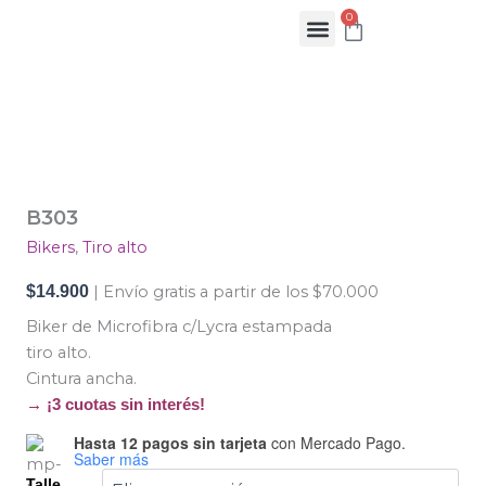
Ir
0
Cart
al
contenido
B303
cantidad
B303
Bikers
,
Tiro alto
$
14.900
| Envío gratis a partir de los $70.000
Biker de Microfibra c/Lycra estampada
tiro alto.
Cintura ancha.
→ ¡3 cuotas sin interés!
Hasta 12 pagos sin tarjeta
con Mercado Pago.
Saber más
Talle