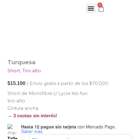
Ir
0
Cart
al
contenido
Turquesa
cantidad
Turquesa
Short
,
Tiro alto
$
15.100
| Envío gratis a partir de los $70.000
Short de Microfibra c/ Lycra liso fuo
tiro alto.
Cintura ancha.
→ 3 cuotas sin interés!
Hasta 12 pagos sin tarjeta
con Mercado Pago.
Saber más
Talle