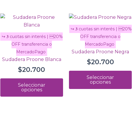
te
Este
oducto
producto
ene
tiene
ltiples
múltiples
riantes.
variantes.
Sudadera Proone Negra
s
Las
Sudadera Proone Blanca
$
20.700
ciones
opciones
$
20.700
se
Seleccionar
ueden
pueden
opciones
Seleccionar
egir
elegir
opciones
n
en
la
gina
página
e
de
oducto
producto