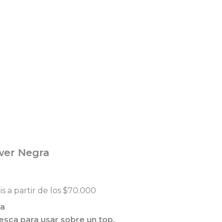
wer Negra
is a partir de los $70.000
ra
resca para usar sobre un top.