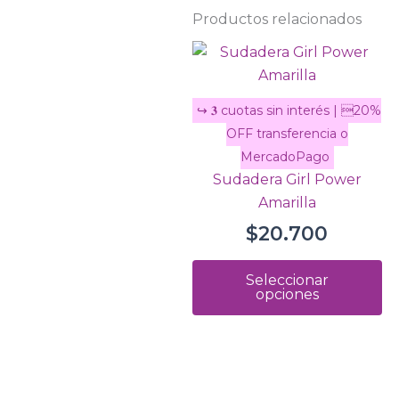
Productos relacionados
Es
pr
ti
mú
va
La
Sudadera Girl Power
op
Amarilla
se
$
20.700
p
el
Seleccionar
e
opciones
la
pá
d
pr