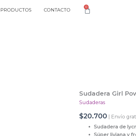
0
Cart
PRODUCTOS
CONTACTO
Sudadera
Sudadera Girl Po
Girl
Sudaderas
Power
Negra
$
20.700
| Envío grat
cantidad
Sudadera de lyc
Súper liviana y f