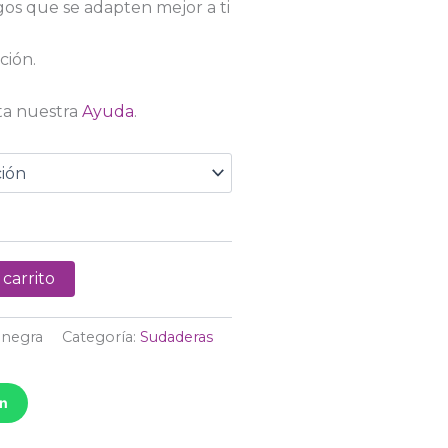
gos que se adapten mejor a ti
ción.
ta nuestra
Ayuda
.
 carrito
 negra
Categoría:
Sudaderas
ón