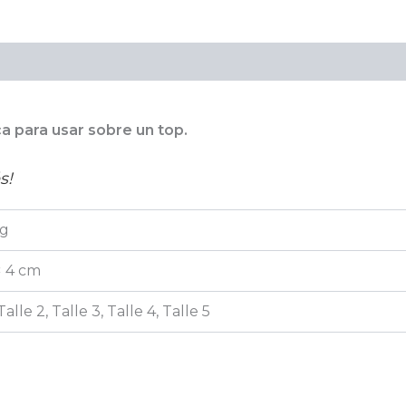
dicional
ca para usar sobre un top.
s!
kg
× 4 cm
 Talle 2, Talle 3, Talle 4, Talle 5