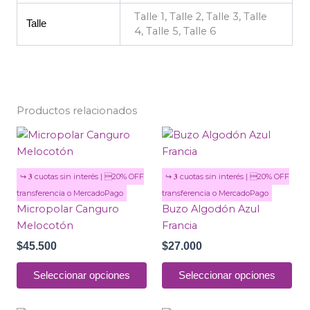
Talle 1, Talle 2, Talle 3, Talle
Talle
4, Talle 5, Talle 6
Productos relacionados
Este
Est
producto
pro
tiene
tie
múltiples
múl
variantes.
var
Micropolar Canguro
Buzo Algodón Azul
Las
Las
Melocotón
Francia
opciones
opc
$
45.500
$
27.000
se
se
pueden
pu
Seleccionar opciones
Seleccionar opciones
elegir
ele
en
en