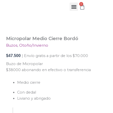
Ir
0
Cart
al
contenido
Micropolar
Medio
Cierre
Micropolar Medio Cierre Bordó
Bordó
cantidad
Buzos
,
Otoño/Invierno
$
47.500
| Envío gratis a partir de los $70.000
Buzo de Micropolar
$38000 abonando en efectivo o transferencia
Medio cierre
Con dedal
Liviano y abrigado