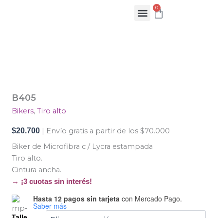
Ir
0
Cart
al
contenido
B405
cantidad
B405
Bikers
,
Tiro alto
$
20.700
| Envío gratis a partir de los $70.000
Biker de Microfibra c / Lycra estampada
Tiro alto.
Cintura ancha.
→ ¡3 cuotas sin interés!
Hasta 12 pagos sin tarjeta
con Mercado Pago.
Saber más
Talle