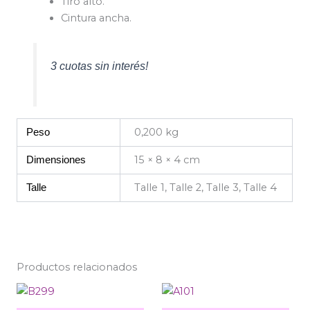
Tiro alto.
Cintura ancha.
3 cuotas sin interés!
0,200 kg
Peso
15 × 8 × 4 cm
Dimensiones
Talle 1, Talle 2, Talle 3, Talle 4
Talle
Productos relacionados
Este
Est
producto
pro