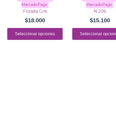
múltiples
variantes.
Frizada Gris
N 206
Las
$
18.000
$
15.100
opciones
se
Seleccionar opciones
Seleccionar opcion
pueden
elegir
en
la
página
de
producto