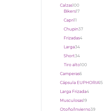
Calzas
100
Bikers
17
Capri
11
Chupin
37
Frizadas
4
Larga
34
Short
34
Tiro alto
100
Camperas
6
Cápsula EUPHORIA
15
Larga Frizada
4
Musculosas
19
Otoño/Invierno
39