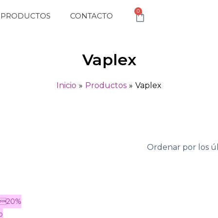
0
Cart
PRODUCTOS
CONTACTO
Vaplex
Inicio
Productos
Vaplex
Este
producto
tiene