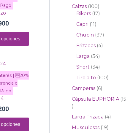
múltiples
Calzas
100
variantes.
rzo
Bikers
17
Las
900
opciones
Capri
11
se
Chupin
37
 opciones
pueden
Frizadas
4
elegir
en
Larga
34
la
Este
Short
34
página
producto
Tiro alto
100
de
tiene
producto
múltiples
Camperas
6
variantes.
24
Cápsula EUPHORIA
15
Las
200
opciones
Larga Frizada
4
se
 opciones
pueden
Musculosas
19
elegir