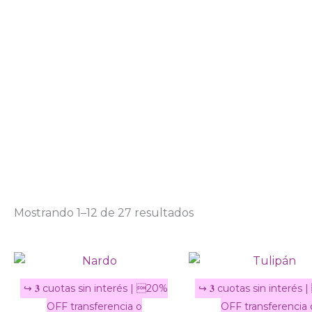
Ordenado
Ir
por
al
los
últimos
contenido
Mostrando 1–12 de 27 resultados
Este
producto
tiene