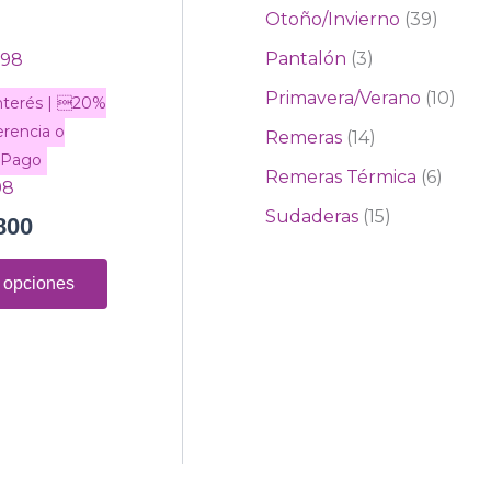
Otoño/Invierno
39
en
la
Este
Pantalón
3
página
producto
Primavera/Verano
10
de
tiene
Remeras
14
producto
múltiples
variantes.
Remeras Térmica
6
98
Las
Sudaderas
15
800
opciones
se
 opciones
pueden
elegir
en
la
página
de
producto