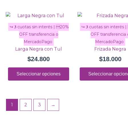
en
la
Este
página
producto
de
tiene
producto
múltiples
variantes.
Larga Negra con Tul
Frizada Negra
Las
$
24.800
$
18.000
opciones
se
Seleccionar opciones
Seleccionar opcion
pueden
elegir
en
la
página
1
2
3
→
de
producto