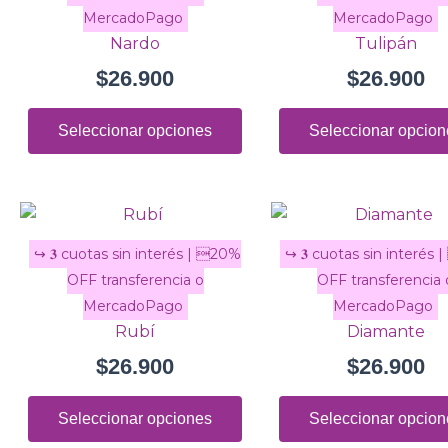
múltiples
variantes.
Nardo
Tulipán
Las
$
26.900
$
26.900
opciones
se
Seleccionar opciones
Seleccionar opcion
pueden
elegir
en
la
Este
página
producto
de
tiene
producto
múltiples
variantes.
Rubí
Diamante
Las
$
26.900
$
26.900
opciones
se
Seleccionar opciones
Seleccionar opcion
pueden
elegir