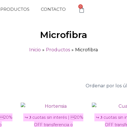
0
Cart
PRODUCTOS
CONTACTO
Microfibra
Inicio
Productos
Microfibra
Este
Este
producto
producto
tiene
tiene